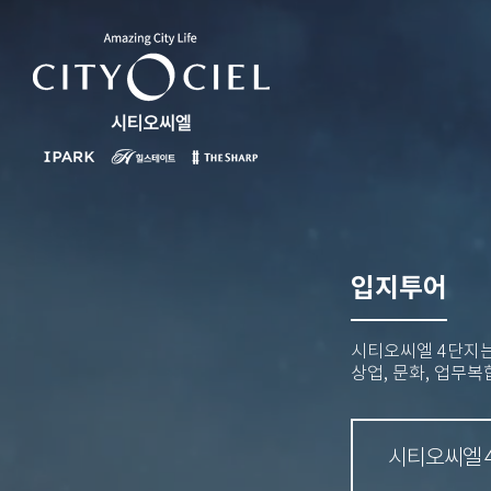
입지투어
시티오씨엘 4단지는
상업, 문화, 업무
시티오씨엘 